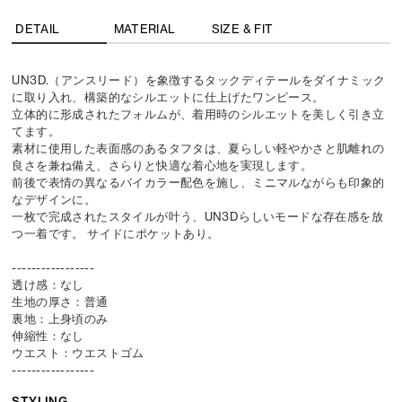
DETAIL
MATERIAL
SIZE & FIT
UN3D.（アンスリード）を象徴するタックディテールをダイナミック
に取り入れ、構築的なシルエットに仕上げたワンピース。
立体的に形成されたフォルムが、着用時のシルエットを美しく引き立
てます。
素材に使用した表面感のあるタフタは、夏らしい軽やかさと肌離れの
良さを兼ね備え、さらりと快適な着心地を実現します。
前後で表情の異なるバイカラー配色を施し、ミニマルながらも印象的
なデザインに。
一枚で完成されたスタイルが叶う、UN3Dらしいモードな存在感を放
つ一着です。 サイドにポケットあり。
-----------------
透け感：なし
生地の厚さ：普通
裏地：上身頃のみ
伸縮性：なし
ウエスト：ウエストゴム
-----------------
STYLING