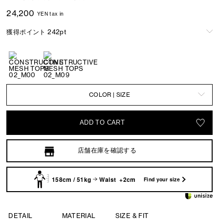
24,200
YEN tax in
獲得ポイント 242pt
COLOR | SIZE
ADD TO CART
店舗在庫を確認する
158cm / 51kg
Waist +2cm
Find your size
DETAIL
MATERIAL
SIZE & FIT