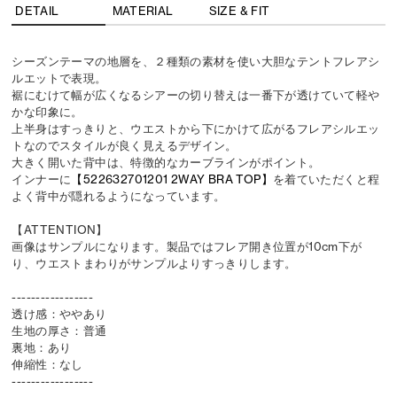
DETAIL
MATERIAL
SIZE & FIT
シーズンテーマの地層を、２種類の素材を使い大胆なテントフレアシ
ルエットで表現。
裾にむけて幅が広くなるシアーの切り替えは一番下が透けていて軽や
かな印象に。
上半身はすっきりと、ウエストから下にかけて広がるフレアシルエッ
トなのでスタイルが良く見えるデザイン。
大きく開いた背中は、特徴的なカーブラインがポイント。
インナーに
【522632701201 2WAY BRA TOP】
を着ていただくと程
よく背中が隠れるようになっています。
【ATTENTION】
画像はサンプルになります。製品ではフレア開き位置が10cm下が
り、ウエストまわりがサンプルよりすっきりします。
-----------------
透け感：ややあり
生地の厚さ：普通
裏地：あり
伸縮性：なし
-----------------