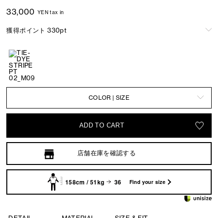
33,000
YEN tax in
獲得ポイント 330pt
COLOR | SIZE
ADD TO CART
店舗在庫を確認する
158cm / 51kg
36
Find your size
DETAIL
MATERIAL
SIZE & FIT