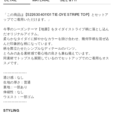
「この商品は
【522630401101 TIE-DYE STRIPE TOP】
とセットア
ップでご着用いただけます。」
今季のシーズンテーマ【地層】をタイダイストライプ柄に落とし込ん
だオリジナルアイテム。
柔らかなタイダイに鮮やかなカラーを掛け合わせ、幾何学柄を混ぜ込
んだ印象的な柄になっています。
柄を際立たせたシンプルなディテールのパンツ。
とろみのある素材感で着心地の良さも兼ね備えています。
同素材でトップスも展開しているのでセットアップでのご着用もオス
スメです。
-----------------
透け感：なし
生地の厚さ：普通
裏地：一部あり
伸縮性：なし
ウエスト：一部ゴム
-----------------
STYLING