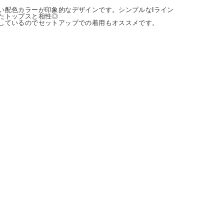
い配色カラーが印象的なデザインです。シンプルなIライン
たトップスと相性◎
しているのでセットアップでの着用もオススメです。