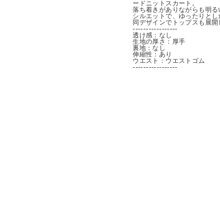
ードニットスカート。
落ち着きがありながらも明る
シルエットで、ゆったりとし
同デザインでトップスも展開
-----------------
透け感：なし
生地の厚さ：厚手
裏地：なし
伸縮性：あり
ウエスト：ウエストゴム
-----------------
170cm
38