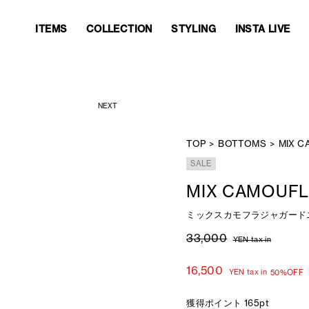
ITEMS
COLLECTION
STYLING
INSTA LIVE
ITEMS
COLLECTION
STYLING
INSTA LIVE
BLACK
NEXT
TOP
BOTTOMS
MIX C
SALE
MIX CAMOUFL
ミックスカモフラジャガード
33,000
YEN tax in
16,500
YEN tax in
50%OFF
獲得ポイント 165pt