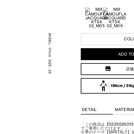
COLO
170cm
ADD T
店舗
38
159cm / 51k
DETAIL
MATERIA
「この商品は
【5225626013
でご着用いただけます。」
今季のテーマ【MIRITAL