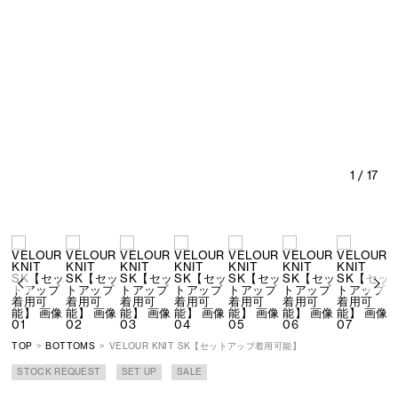
1
/ 17
TOP
BOTTOMS
VELOUR KNIT SK【セットアップ着用可能】
STOCK REQUEST
SET UP
SALE