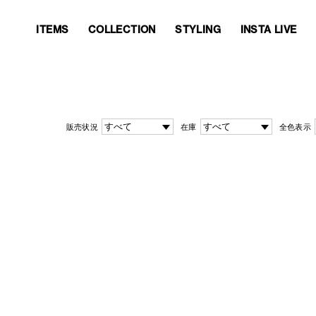
ITEMS
COLLECTION
STYLING
INSTA LIVE
ITEMS
COLLECTION
STYLING
INSTA LIVE
販売状況
在庫
全色表示