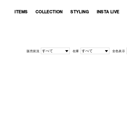
ITEMS
COLLECTION
STYLING
INSTA LIVE
ITEMS
COLLECTION
STYLING
INSTA LIVE
販売状況
在庫
全色表示