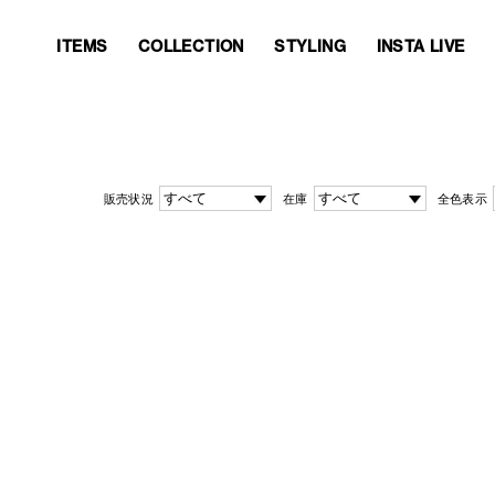
ITEMS
COLLECTION
STYLING
INSTA LIVE
ITEMS
COLLECTION
STYLING
INSTA LIVE
販売状況
在庫
全色表示