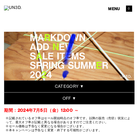
MENU
0
CATEGORY ▼
OFF ▼
期間：2024年7月5日（金）12:00 ～
※記載されているオフ率はセール開始時点のオフ率です。以降の販売（売切）状況によ
って、最大オフ率が記載と異なる場合がありますのでご注意ください。
※セール価格は予告なく変更になる場合がございます。
※本キャンペーンは予告なく変更・終了する可能性がございます。